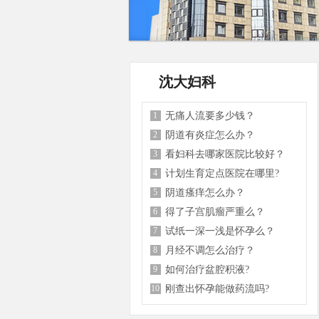
沈大妇科
1
无痛人流要多少钱？
2
阴道有炎症怎么办？
3
看妇科去哪家医院比较好？
4
计划生育定点医院在哪里?
5
阴道瘙痒怎么办？
6
得了子宫肌瘤严重么？
7
试纸一深一浅是怀孕么？
8
月经不调怎么治疗？
9
如何治疗盆腔积液?
10
刚查出怀孕能做药流吗?