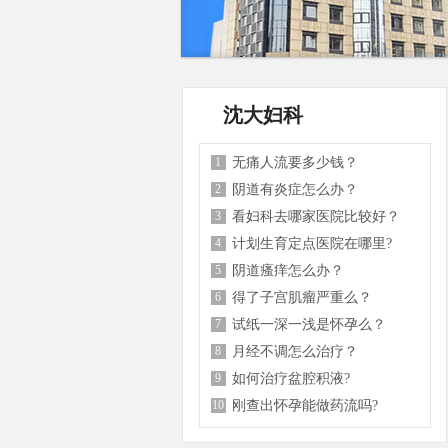
沈大妇科
1
无痛人流要多少钱？
2
阴道有炎症怎么办？
3
看妇科去哪家医院比较好？
4
计划生育定点医院在哪里?
5
阴道瘙痒怎么办？
6
得了子宫肌瘤严重么？
7
试纸一深一浅是怀孕么？
8
月经不调怎么治疗？
9
如何治疗盆腔积液?
10
刚查出怀孕能做药流吗?